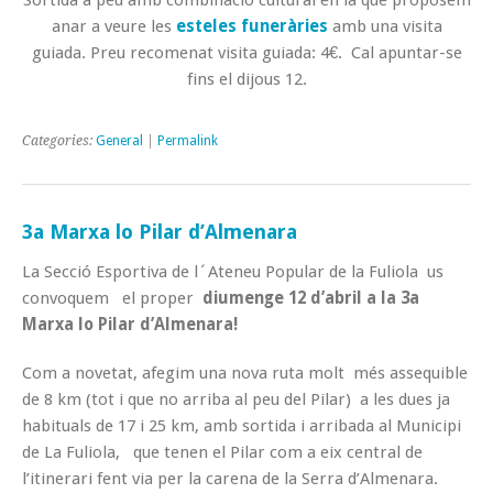
anar a veure les
esteles funeràries
amb una visita
guiada. Preu recomenat visita guiada: 4€. Cal apuntar-se
fins el dijous 12.
Categories:
General
|
Permalink
3a Marxa lo Pilar d’Almenara
La Secció Esportiva de l´Ateneu Popular de la Fuliola us
convoquem el proper
diumenge 12 d’abril a la 3a
Marxa lo Pilar d’Almenara!
Com a novetat, afegim una nova ruta molt més assequible
de 8 km (tot i que no arriba al peu del Pilar) a les dues ja
habituals de 17 i 25 km, amb sortida i arribada al Municipi
de La Fuliola, que tenen el Pilar com a eix central de
l’itinerari fent via per la carena de la Serra d’Almenara.