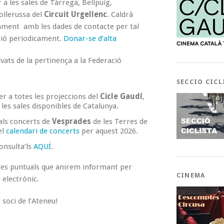
 a les sales de Tàrrega, Bellpuig,
llerussa del
Circuit Urgellenc
. Caldrà
ment amb les dades de contacte per tal
ció periodicament.
Donar-se d’alta
vats de la pertinença a la Federació
SECCIO CICL
er a totes les projeccions del
Cicle Gaudí
,
les sales disponibles de Catalunya.
als concerts de
Vesprades
de les Terres de
el
calendari de concerts
per aquest 2026.
onsulta’ls
AQUÍ
.
tes puntuals que anirem informant per
CINEMA
 electrònic.
soci de l’Ateneu!