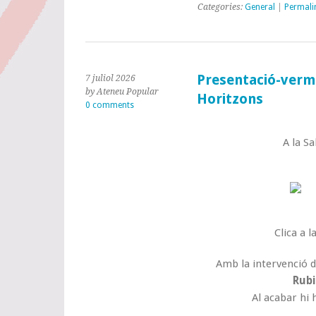
Categories:
General
|
Permali
Presentació-vermu
7 juliol 2026
by Ateneu Popular
Horitzons
0 comments
A la Sa
Clica a 
Amb la intervenció 
Rubi
Al acabar hi 