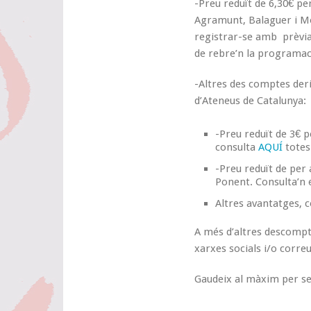
-Preu reduït de 6,30€ per
Agramunt, Balaguer i Mo
registrar-se amb prèvia
de rebre’n la programa
-Altres des comptes deri
d’Ateneus de Catalunya:
-Preu reduït de 3€ p
consulta
AQUÍ
totes 
-Preu reduït de per 
Ponent. Consulta’n 
Altres avantatges, c
A més d’altres descomp
xarxes socials i/o correu
Gaudeix al màxim per se 