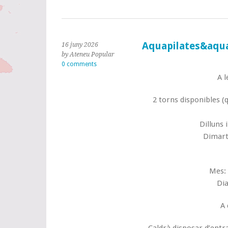
Aquapilates&aqu
16 juny 2026
by Ateneu Popular
0 comments
A l
2 torns disponibles (
Dilluns 
Dimarts
Mes: 
Dia
A 