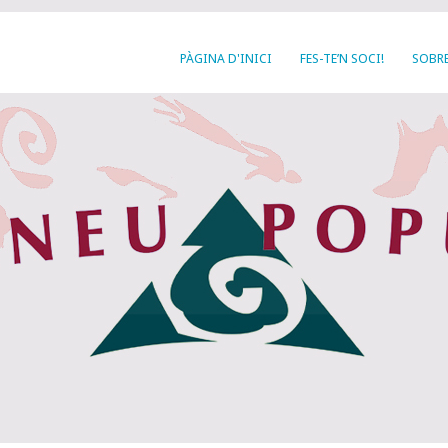
PÀGINA D'INICI
FES-TE’N SOCI!
SOBRE