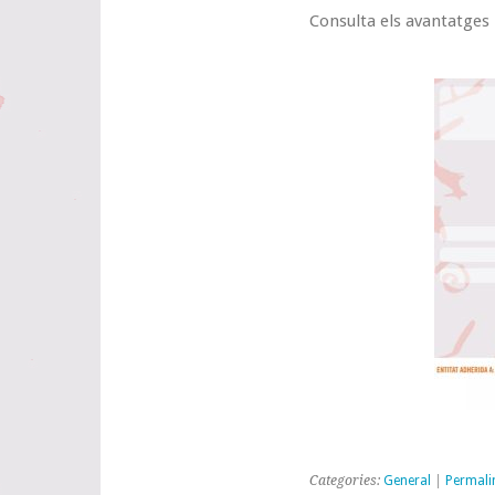
Consulta els avantatges 
Categories:
General
|
Permali