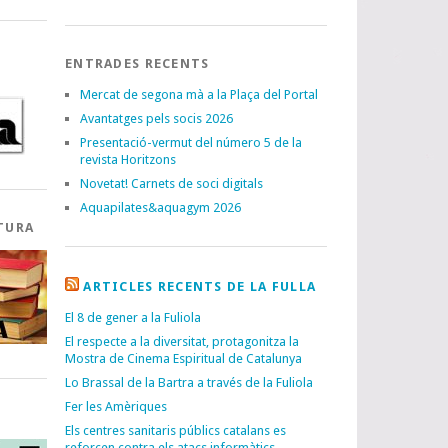
ENTRADES RECENTS
Mercat de segona mà a la Plaça del Portal
Avantatges pels socis 2026
Presentació-vermut del número 5 de la
revista Horitzons
Novetat! Carnets de soci digitals
Aquapilates&aquagym 2026
TURA
ARTICLES RECENTS DE LA FULLA
El 8 de gener a la Fuliola
El respecte a la diversitat, protagonitza la
Mostra de Cinema Espiritual de Catalunya
Lo Brassal de la Bartra a través de la Fuliola
Fer les Amèriques
I
Els centres sanitaris públics catalans es
reforcen contra els atacs informàtics