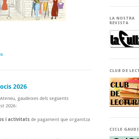
LA NOSTRA
REVISTA
nk
CLUB DE LEC
ocis 2026
l’Ateneu, gaudeixes dels següents
st 2026:
s i activitats
de pagament que organitza
CICLE GAUD