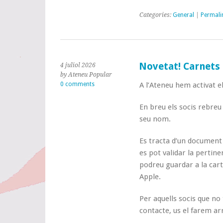
Categories:
General
|
Permali
Novetat! Carnets d
4 juliol 2026
by Ateneu Popular
0 comments
A l’Ateneu hem activat el
En breu els socis rebreu 
seu nom.
Es tracta d’un document
es pot validar la pertine
podreu guardar a la cart
Apple.
Per aquells socis que no
contacte, us el farem ar