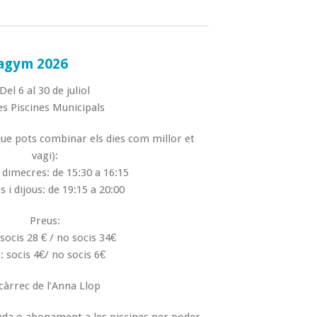
agym 2026
Del 6 al 30 de juliol
es Piscines Municipals
que pots combinar els dies com millor et
vagi):
i dimecres: de 15:30 a 16:15
 i dijous: de 19:15 a 20:00
Preus:
socis 28 € / no socis 34€
: socis 4€/ no socis 6€
càrrec de l’Anna Llop