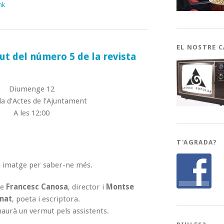
nk
EL NOSTRE 
t del número 5 de la revista
Diumenge 12
la d’Actes de l’Ajuntament
A les 12:00
T'AGRADA?
la imatge per saber-ne més.
de
Francesc Canosa
, director i
Montse
nat
, poeta i escriptora.
haurà un vermut pels assistents.