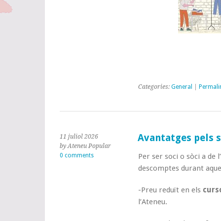
Categories:
General
|
Permali
Avantatges pels s
11 juliol 2026
by Ateneu Popular
0 comments
Per ser soci o sòci a de 
descomptes durant aque
-Preu reduït en els
curso
l’Ateneu.