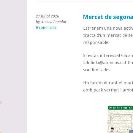
Mercat de segona 
27 juliol 2026
by Ateneu Popular
0 comments
Estrenem una nova activi
tracta d’un mercat de 
responsable.
Si estàs interessat/da 
lafuliola@ateneus.cat fin
son limitades.
Ho farem durant el matí 
amb pack vermut i ambi