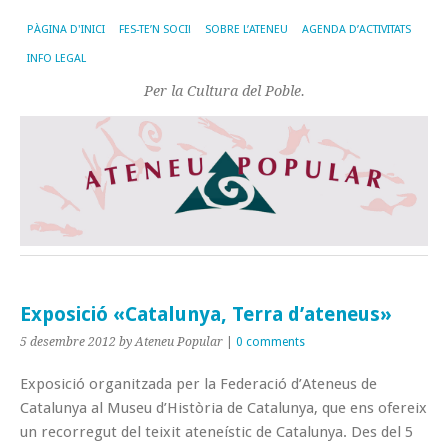
PÀGINA D'INICI
FES-TE’N SOCI!
SOBRE L’ATENEU
AGENDA D’ACTIVITATS
INFO LEGAL
Per la Cultura del Poble.
Exposició «Catalunya, Terra d’ateneus»
5 desembre 2012
by Ateneu Popular
|
0 comments
Exposició organitzada per la Federació d’Ateneus de
Catalunya al Museu d’Història de Catalunya, que ens ofereix
un recorregut del teixit ateneístic de Catalunya. Des del 5