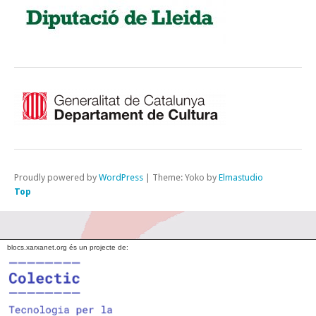
Proudly powered by
WordPress
|
Theme: Yoko by
Elmastudio
Top
blocs.xarxanet.org és un projecte de: