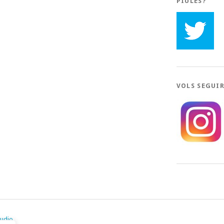
PIULES?
VOLS SEGUI
tudio