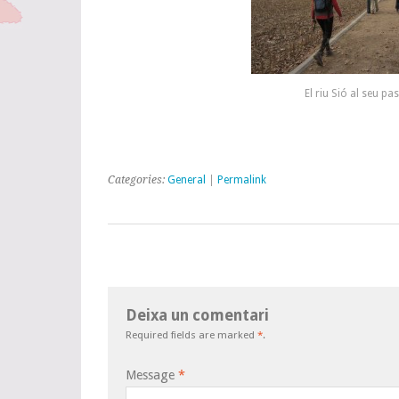
El riu Sió al seu pa
Categories:
General
|
Permalink
Deixa un comentari
Required fields are marked
*
.
Message
*