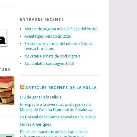
ENTRADES RECENTS
Mercat de segona mà a la Plaça del Portal
Avantatges pels socis 2026
Presentació-vermut del número 5 de la
revista Horitzons
Novetat! Carnets de soci digitals
Aquapilates&aquagym 2026
TURA
ARTICLES RECENTS DE LA FULLA
El 8 de gener a la Fuliola
El respecte a la diversitat, protagonitza la
Mostra de Cinema Espiritual de Catalunya
Lo Brassal de la Bartra a través de la Fuliola
Fer les Amèriques
I
Els centres sanitaris públics catalans es
reforcen contra els atacs informàtics