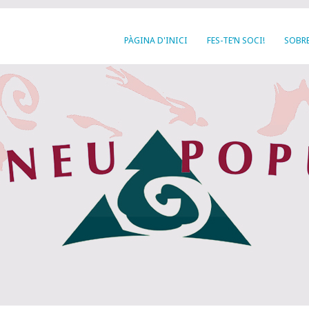
PÀGINA D'INICI
FES-TE’N SOCI!
SOBRE