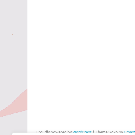
Proudly powered by
WordPress
|
Theme: Yoko by
Elmas