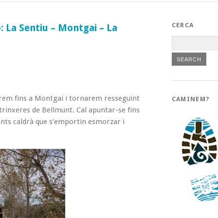
CERCA
ó: La Sentiu – Montgai – La
anirem fins a Montgai i tornarem resseguint
CAMINEM?
 trinxeres de Bellmunt. Cal apuntar-se fins
pants caldrà que s’emportin esmorzar i