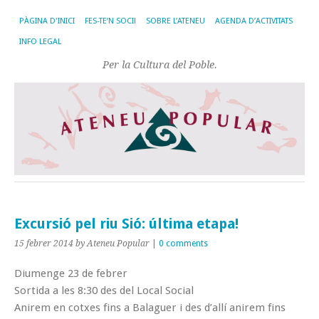
PÀGINA D'INICI
FES-TE’N SOCI!
SOBRE L’ATENEU
AGENDA D’ACTIVITATS
INFO LEGAL
Per la Cultura del Poble.
Excursió pel riu Sió: última etapa!
15 febrer 2014
by Ateneu Popular
|
0 comments
Diumenge 23 de febrer
Sortida a les 8:30 des del Local Social
Anirem en cotxes fins a Balaguer i des d’allí anirem fins