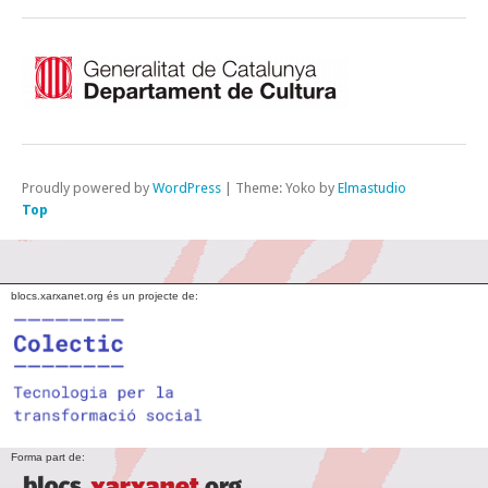
Proudly powered by
WordPress
|
Theme: Yoko by
Elmastudio
Top
blocs.xarxanet.org és un projecte de:
Forma part de: