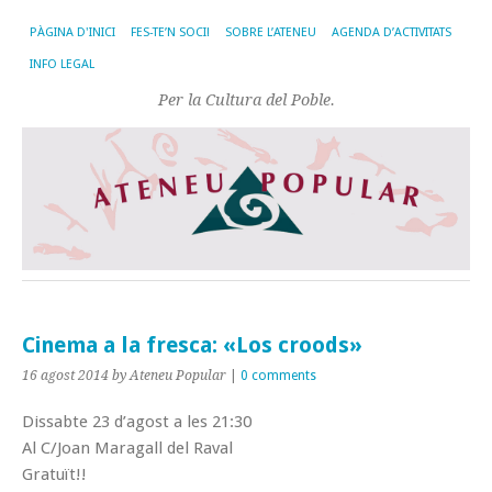
PÀGINA D'INICI
FES-TE’N SOCI!
SOBRE L’ATENEU
AGENDA D’ACTIVITATS
INFO LEGAL
Per la Cultura del Poble.
Cinema a la fresca: «Los croods»
16 agost 2014
by Ateneu Popular
|
0 comments
Dissabte 23 d’agost a les 21:30
Al C/Joan Maragall del Raval
Gratuït!!