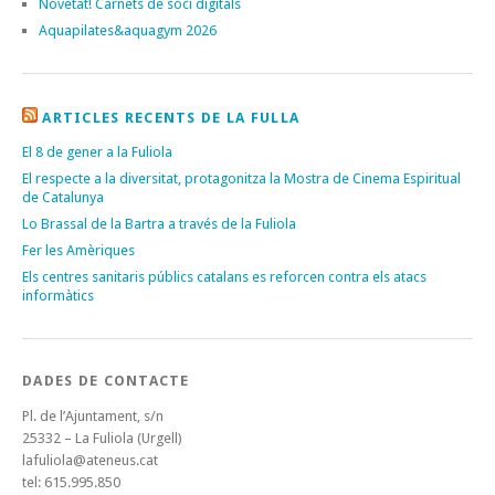
Novetat! Carnets de soci digitals
Aquapilates&aquagym 2026
ARTICLES RECENTS DE LA FULLA
El 8 de gener a la Fuliola
El respecte a la diversitat, protagonitza la Mostra de Cinema Espiritual
de Catalunya
Lo Brassal de la Bartra a través de la Fuliola
Fer les Amèriques
Els centres sanitaris públics catalans es reforcen contra els atacs
informàtics
DADES DE CONTACTE
Pl. de l’Ajuntament, s/n
25332 – La Fuliola (Urgell)
lafuliola@ateneus.cat
tel: 615.995.850