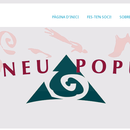
PÀGINA D'INICI
FES-TE’N SOCI!
SOBRE