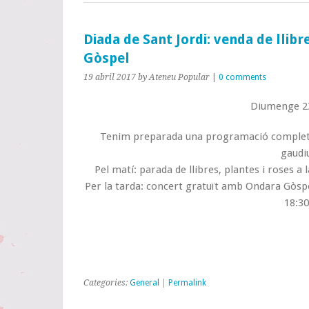
Diada de Sant Jordi: venda de llibr
Gòspel
19 abril 2017
by Ateneu Popular
|
0 comments
Diumenge 23
Tenim preparada una programació completa 
gaudi
Pel matí: parada de llibres, plantes i roses a 
Per la tarda: concert gratuït amb Ondara Gòspel 
18:30
Categories:
General
|
Permalink