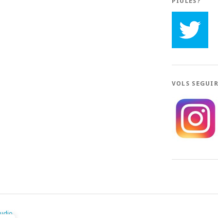
PIULES?
VOLS SEGUI
tudio