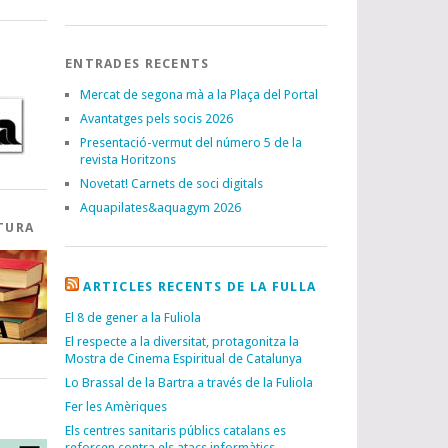
ENTRADES RECENTS
Mercat de segona mà a la Plaça del Portal
Avantatges pels socis 2026
Presentació-vermut del número 5 de la
revista Horitzons
Novetat! Carnets de soci digitals
Aquapilates&aquagym 2026
TURA
ARTICLES RECENTS DE LA FULLA
El 8 de gener a la Fuliola
El respecte a la diversitat, protagonitza la
Mostra de Cinema Espiritual de Catalunya
Lo Brassal de la Bartra a través de la Fuliola
Fer les Amèriques
I
Els centres sanitaris públics catalans es
reforcen contra els atacs informàtics