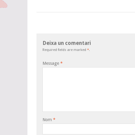
Deixa un comentari
Required fields are marked
*
.
Message
*
Nom
*