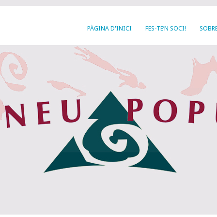
PÀGINA D'INICI
FES-TE’N SOCI!
SOBRE