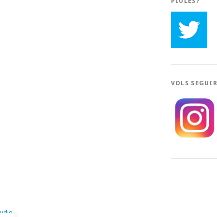
PIULES?
VOLS SEGUI
tudio