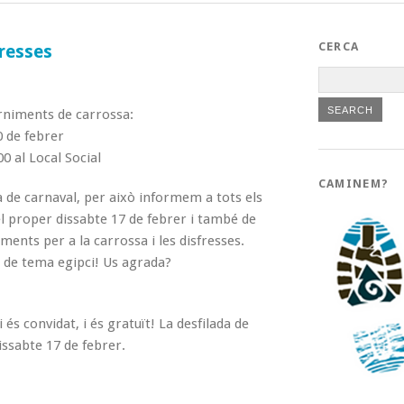
CERCA
fresses
arniments de carrossa:
0 de febrer
00 al Local Social
CAMINEM?
sa de carnaval, per això informem a tots els
 el proper dissabte 17 de febrer i també de
ments per a la carrossa i les disfresses.
 de tema egipci! Us agrada?
és convidat, i és gratuït! La desfilada de
dissabte 17 de febrer.