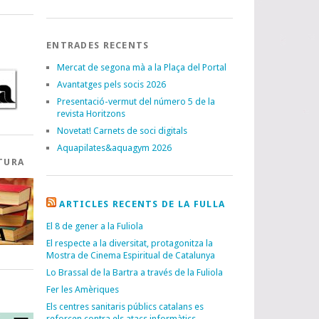
ENTRADES RECENTS
Mercat de segona mà a la Plaça del Portal
Avantatges pels socis 2026
Presentació-vermut del número 5 de la
revista Horitzons
Novetat! Carnets de soci digitals
Aquapilates&aquagym 2026
TURA
ARTICLES RECENTS DE LA FULLA
El 8 de gener a la Fuliola
El respecte a la diversitat, protagonitza la
Mostra de Cinema Espiritual de Catalunya
Lo Brassal de la Bartra a través de la Fuliola
Fer les Amèriques
I
Els centres sanitaris públics catalans es
reforcen contra els atacs informàtics