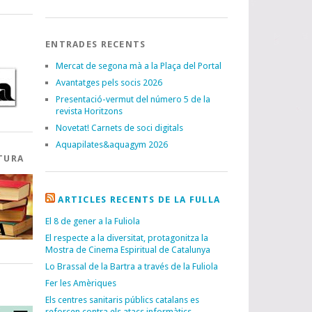
ENTRADES RECENTS
Mercat de segona mà a la Plaça del Portal
Avantatges pels socis 2026
Presentació-vermut del número 5 de la
revista Horitzons
Novetat! Carnets de soci digitals
Aquapilates&aquagym 2026
TURA
ARTICLES RECENTS DE LA FULLA
El 8 de gener a la Fuliola
El respecte a la diversitat, protagonitza la
Mostra de Cinema Espiritual de Catalunya
Lo Brassal de la Bartra a través de la Fuliola
Fer les Amèriques
I
Els centres sanitaris públics catalans es
reforcen contra els atacs informàtics