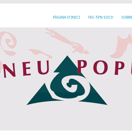
PÀGINA D'INICI
FES-TE’N SOCI!
SOBRE