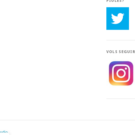
PIULES?
VOLS SEGUI
tudio