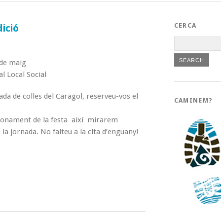
CERCA
dició
 de maig
al Local Social
ada de colles del Caragol, reserveu-vos el
CAMINEM?
ionament de la festa així mirarem
 la jornada. No falteu a la cita d’enguany!