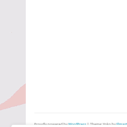
Proudly powered by
WordPress
|
Theme: Yoko by
Elmas