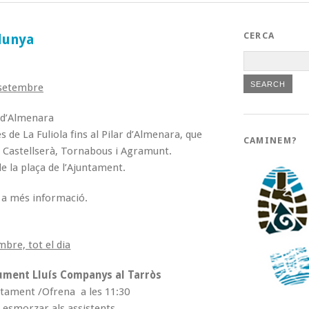
CERCA
lunya
 setembre
 d’Almenara
 de La Fuliola fins al Pilar d’Almenara, que
CAMINEM?
 Castellserà, Tornabous i Agramunt.
de la plaça de l’Ajuntament.
r a més informació.
bre, tot el dia
nument Lluís Companys al Tarròs
untament /Ofrena a les 11:30
à esmorzar als assistents.