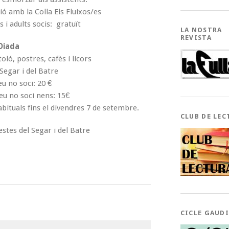
ció amb la Colla Els Fluixos/es
s i adults socis: gratuït
LA NOSTRA
REVISTA
Diada
oló, postres, cafès i licors
 Segar i del Batre
eu no soci: 20 €
reu no soci nens: 15€
bituals fins el divendres 7 de setembre.
CLUB DE LEC
estes del Segar i del Batre
CICLE GAUD