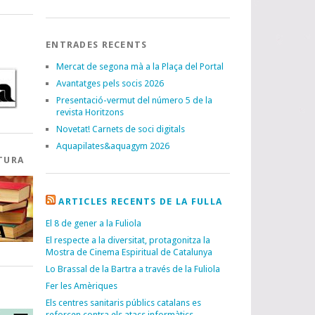
ENTRADES RECENTS
Mercat de segona mà a la Plaça del Portal
Avantatges pels socis 2026
Presentació-vermut del número 5 de la
revista Horitzons
Novetat! Carnets de soci digitals
Aquapilates&aquagym 2026
TURA
ARTICLES RECENTS DE LA FULLA
El 8 de gener a la Fuliola
El respecte a la diversitat, protagonitza la
Mostra de Cinema Espiritual de Catalunya
Lo Brassal de la Bartra a través de la Fuliola
Fer les Amèriques
I
Els centres sanitaris públics catalans es
reforcen contra els atacs informàtics