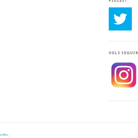
PIULES?
VOLS SEGUI
tudio