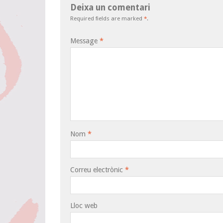
Deixa un comentari
Required fields are marked
*
.
Message
*
Nom
*
Correu electrònic
*
Lloc web