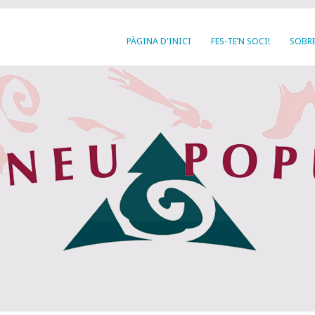
PÀGINA D'INICI
FES-TE’N SOCI!
SOBRE