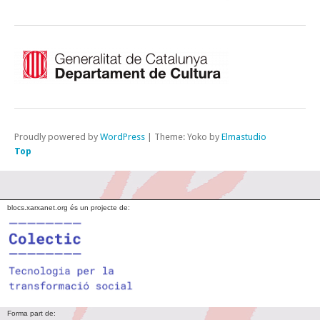
Proudly powered by
WordPress
|
Theme: Yoko by
Elmastudio
Top
blocs.xarxanet.org és un projecte de:
Forma part de: