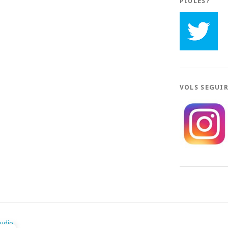
PIULES?
VOLS SEGUI
tudio