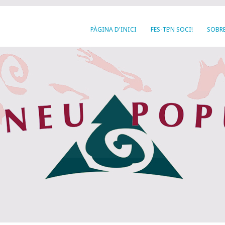
PÀGINA D'INICI
FES-TE’N SOCI!
SOBRE