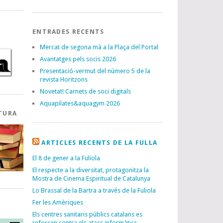
ENTRADES RECENTS
Mercat de segona mà a la Plaça del Portal
Avantatges pels socis 2026
Presentació-vermut del número 5 de la
revista Horitzons
Novetat! Carnets de soci digitals
Aquapilates&aquagym 2026
TURA
ARTICLES RECENTS DE LA FULLA
El 8 de gener a la Fuliola
El respecte a la diversitat, protagonitza la
Mostra de Cinema Espiritual de Catalunya
Lo Brassal de la Bartra a través de la Fuliola
Fer les Amèriques
I
Els centres sanitaris públics catalans es
reforcen contra els atacs informàtics