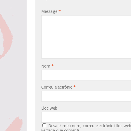
Message
*
Nom
*
Correu electrònic
*
Lloc web
Desa el meu nom, correu electrònic i lloc w
vegada que comenti.