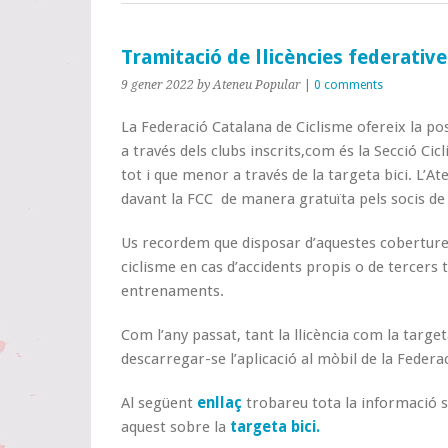
Tramitació de llicències federatives
9 gener 2022
by Ateneu Popular
|
0 comments
La Federació Catalana de Ciclisme ofereix la poss
a través dels clubs inscrits,com és la Secció Cic
tot i que menor a través de la targeta bici. L’At
davant la FCC de manera gratuïta pels socis de l
Us recordem que disposar d’aquestes cobertures
ciclisme en cas d’accidents propis o de tercers
entrenaments.
Com l’any passat, tant la llicència com la target
descarregar-se l’aplicació al mòbil de la Federa
Al següent
enllaç
trobareu tota la informació so
aquest sobre la
targeta bici.