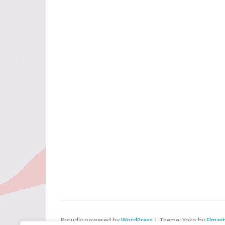
Proudly powered by
WordPress
|
Theme: Yoko by
Elmas