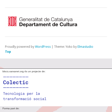
Proudly powered by
WordPress
|
Theme: Yoko by
Elmastudio
Top
blocs.xarxanet.org és un projecte de:
Forma part de: