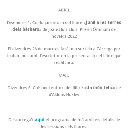
ABRIL
Divendres 1: Col·loqui entorn del llibre «
Junil a les terres
dels bàrbars
» de Joan-Lluís Lluís. Premi Òmnium de
novel·la 2022
El divendres 26 de març es farà una sortida a Tàrrega per
trobar-nos amb l’escriptor en la presentació del llibre que
realitzarà.
MAIG
Divendres 6: Col·loqui entorn del llibre «
Un món feliç
» de
d’Aldous Huxley
Descarrega’t
aquí
el programa de mà amb els detalls de
les sessions i els llibres.