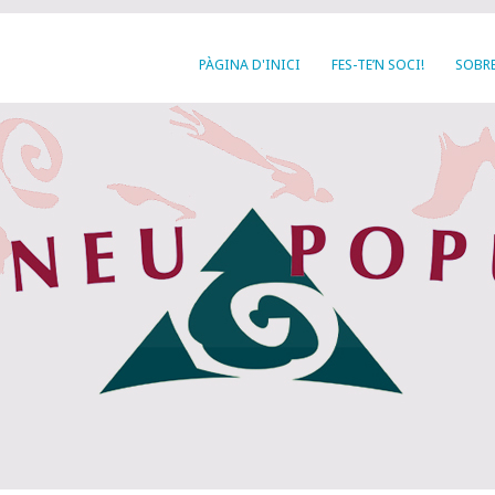
PÀGINA D'INICI
FES-TE’N SOCI!
SOBRE