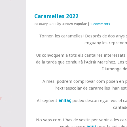
Caramelles 2022
26 març 2022
by Ateneu Popular
|
0 comments
Tornen les caramelles! Després de dos anys s
enguany les reprene
Us convoquem a tots els cantaires interessats p
de la tarda que conduirà l’Adrià Martínez. Ens 
Diumenge de
A més, podrem comprovar com posen en prà
l’extraescolar de caramelles han es
Al següent
enllaç
podeu descarregar-vos el car
cantad
No saps com t’has de vestir per venir a les car
venir a veure
aquí
tens la guia de 