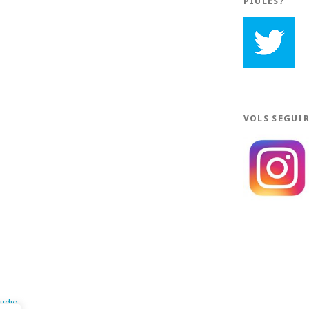
PIULES?
VOLS SEGUI
tudio