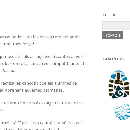
CERCA
ense poder sortir pels carrers del poble
m amb més força!
er assistir als assaigsels dissabtes a les 6
CAMINEM?
trobarem tots, cantaires i simpatitzants el
 Pasqua.
ctica les cançons que els alumnes de
tat aprenent aquestes setmanes.
tell amb horaris d’assaigs i la ruta de les
es.
amelles? Tant si ets cantaire o bé ens vols
vestuari del bon caramellaire!