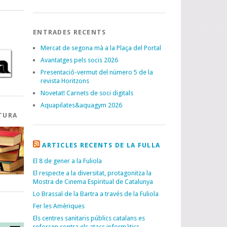
ENTRADES RECENTS
Mercat de segona mà a la Plaça del Portal
Avantatges pels socis 2026
Presentació-vermut del número 5 de la
revista Horitzons
Novetat! Carnets de soci digitals
Aquapilates&aquagym 2026
TURA
ARTICLES RECENTS DE LA FULLA
El 8 de gener a la Fuliola
El respecte a la diversitat, protagonitza la
Mostra de Cinema Espiritual de Catalunya
Lo Brassal de la Bartra a través de la Fuliola
Fer les Amèriques
I
Els centres sanitaris públics catalans es
reforcen contra els atacs informàtics